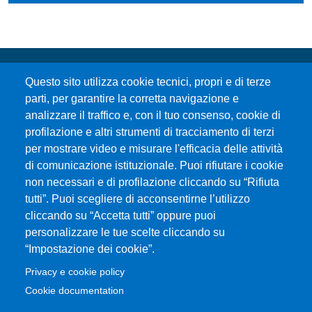
Questo sito utilizza cookie tecnici, propri e di terze
parti, per garantire la corretta navigazione e
analizzare il traffico e, con il tuo consenso, cookie di
profilazione e altri strumenti di tracciamento di terzi
per mostrare video e misurare l'efficacia delle attività
Università degli Studi di Messina
di comunicazione istituzionale. Puoi rifiutare i cookie
Piazza Pugliatti, 1 - 98122 Messina
non necessari e di profilazione cliccando su “Rifiuta
Cod. Fiscale 80004070837
tutti”. Puoi scegliere di acconsentirne l’utilizzo
P.IVA 00724160833
cliccando su “Accetta tutti” oppure puoi
Centralino: 090 676 1
personalizzare le tue scelte cliccando su
MENÙ SOCIAL
“Impostazione dei cookie”.
Privacy e cookie policy
MENÙ FOOTER 1
Cookie documentation
Accessibilità