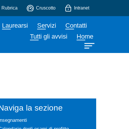
io
Rubrica
Cruscotto
Intranet
Laurearsi
Servizi
Contatti
Tutti gli avvisi
Home
Naviga la sezione
Insegnamenti
Calendario degli esami di profitto